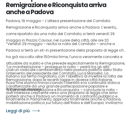
Remigrazione e Riconquista arriva
anche a Padova
Padova, 19 maggio – L’attesa presentazione del Comitato
Remigrazione e Riconquista arriva anche a Padova. L’evento,
come riportato da una nota del Comitato, si terrà venerdì 29
maggio in Piazza Cavour, nel cuore della città, alle ore 20.
“Venerdì 29 maggio – recita la nota del Comitato – anche a
Padova si terrà un sit-in presentazione della proposta di legge che
ha già raccolto oltre 150mila firme, l’unica veramente concreta e
attuabile da subito e che prevede esplicitamente la Remigrazione,
“La manifestazione – prosegue la nota – vedrà tra gli altri
cioè un radicale cambiamento nella postura politica dello Stato
l'intervento del presidente del Comitato, Luca Marsella. La
italiano sul tema migratorio, con l’obiettivo di invertire la rotta dei
Remigrazione, dopo le recenti tappe in diverse città italiane,
flussi che stanno minacciando l’identità e la continuità storica
caratterizzate da una grande partecipazione popolare e
italiana ed europea.”
“Il Comitato Remigrazione e Riconquista – conclude la nota –
dall’interesse crescente verso una proposta di legge che arrivi
porterà anche a Padova un momento di confronto pubblico e
finalmente in Parlamento, approda finalmente anche a Padova,
mobilitazione politica sul futuro dell’Italia e dell’Europa. Invitiamo
senza paure, senza infingimenti e senza compromessi con chi
tutti i cittadini interessati a partecipare venerdì 29 maggio alle ore
Leggi di più
vuole dissolvere la nostra Nazione.”
20 in Piazza Cavour, per sostenere la proposta di legge sulla
Remigrazione e contribuire a dare voce a un cambiamento
sempre più richiesto da tanti italiani.”