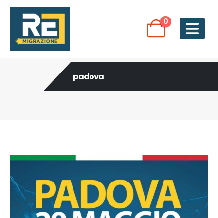
0
padova
Post Archive