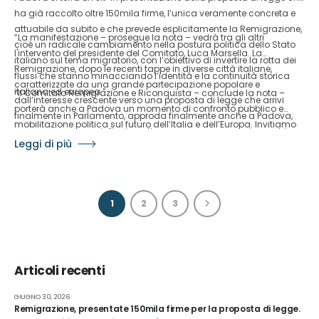
ha già raccolto oltre 150mila firme, l’unica veramente concreta e
attuabile da subito e che prevede esplicitamente la Remigrazione,
“La manifestazione – prosegue la nota – vedrà tra gli altri
cioè un radicale cambiamento nella postura politica dello Stato
l'intervento del presidente del Comitato, Luca Marsella. La
italiano sul tema migratorio, con l’obiettivo di invertire la rotta dei
Remigrazione, dopo le recenti tappe in diverse città italiane,
flussi che stanno minacciando l’identità e la continuità storica
caratterizzate da una grande partecipazione popolare e
italiana ed europea.”
“Il Comitato Remigrazione e Riconquista – conclude la nota –
dall’interesse crescente verso una proposta di legge che arrivi
porterà anche a Padova un momento di confronto pubblico e
finalmente in Parlamento, approda finalmente anche a Padova,
mobilitazione politica sul futuro dell’Italia e dell’Europa. Invitiamo
senza paure, senza infingimenti e senza compromessi con chi
tutti i cittadini interessati a partecipare venerdì 29 maggio alle ore
Leggi di più
vuole dissolvere la nostra Nazione.”
20 in Piazza Cavour, per sostenere la proposta di legge sulla
Remigrazione e contribuire a dare voce a un cambiamento
sempre più richiesto da tanti italiani.”
1
2
3
Articoli recenti
GIUGNO 30, 2026
Remigrazione, presentate 150mila firme per la proposta di legge.