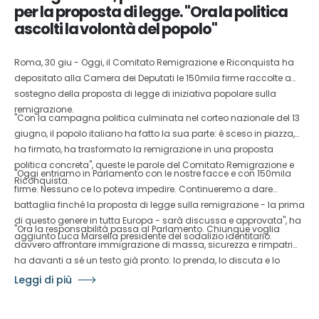
per la proposta di legge. "Ora la politica
ascolti la volontà del popolo"
Roma, 30 giu - Oggi, il Comitato Remigrazione e Riconquista ha
depositato alla Camera dei Deputati le 150mila firme raccolte a
sostegno della proposta di legge di iniziativa popolare sulla
remigrazione.
"Con la campagna politica culminata nel corteo nazionale del 13
giugno, il popolo italiano ha fatto la sua parte: è sceso in piazza,
ha firmato, ha trasformato la remigrazione in una proposta
politica concreta", queste le parole del Comitato Remigrazione e
"Oggi entriamo in Parlamento con le nostre facce e con 150mila
Riconquista.
firme. Nessuno ce lo poteva impedire. Continueremo a dare
battaglia finché la proposta di legge sulla remigrazione - la prima
di questo genere in tutta Europa - sarà discussa e approvata", ha
"Ora la responsabilità passa al Parlamento. Chiunque voglia
aggiunto Luca Marsella presidente del sodalizio identitario.
davvero affrontare immigrazione di massa, sicurezza e rimpatri
ha davanti a sé un testo già pronto: lo prenda, lo discuta e lo
sostenga. Il Comitato è disponibile al confronto con tutte le forze
Leggi di più
politiche - conclude Marsella - disposte a portare avanti questa
battaglia senza annacquarla né tradirla. Il tempo degli slogan è