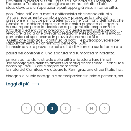
Cavalieri in piazza Missori - precisa una nota del Comitato - è
Francesca Totolo e al consigliere comunale Matteo Totò.
stato dovuto a un'operazione purtroppo già vista in tante città,
con i "picciotti" della mafia antifascista che hanno attuato
"A noi sinceramente cambia poco - prosegue la nota del
pressioni e minacce per via telematica nei confronti dell'hotel, che
Comitato - abbiamo presentato la nostra proposta di legge in
ha purtroppo preso la decisione di piegarsi alla prepotenza e
tutta Italia ed eravamo preparati a questa eventualità, perciò
revocare la sala che avevamo regolarmente pagato e riservato."
domenica ci sposteremo in piazza Aspromonte 31 e
"Quello che dispiace - continua la nota - è purtroppo vedere per
l'appuntamento è confermato per le ore 15.30."
l'ennesima volta prevalere nella città di Milano la sudditanza e la
paura nei confronti di una sparuta ma rumorosa minoranza,
ormai sparita dalle strade della città e ridotta a fare i "mail
"Per sconfiggere definitivamente la mafia antifascista - conclude
bombing" dal PC delle proprie camerette."
la nota del Comitato - e attuare la Remigrazione di cui l'Italia ha
bisogno, ci vuole coraggio e partecipazione in prima persona, per
questo invitiamo tutti i milanesi che non si arrendono a venire in
Leggi di più
piazza Aspromonte con noi questa domenica pomeriggio e a
essere a Roma il 13 giugno per il grande corteo nazionale per la
Remigrazione"
…
1
2
3
14