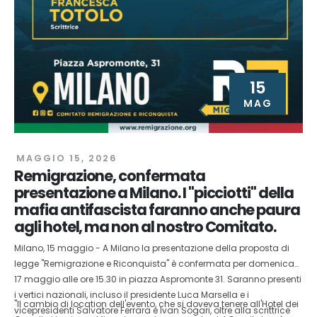
15
MAG
MAGGIO 15, 2026
Remigrazione, confermata
presentazione a Milano. I "picciotti" della
mafia antifascista faranno anche paura
agli hotel, ma non al nostro Comitato.
Milano, 15 maggio - A Milano la presentazione della proposta di
legge "Remigrazione e Riconquista" è confermata per domenica
17 maggio alle ore 15.30 in piazza Aspromonte 31. Saranno presenti
i vertici nazionali, incluso il presidente Luca Marsella e i
"Il cambio di location dell'evento, che si doveva tenere all'Hotel dei
vicepresidenti Salvatore Ferrara e Ivan Sogari, oltre alla scrittrice