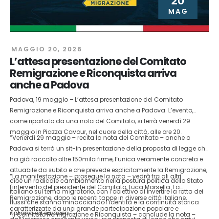
20
MAG
MAGGIO 20, 2026
L’attesa presentazione del Comitato
Remigrazione e Riconquista arriva
anche a Padova
Padova, 19 maggio – L’attesa presentazione del Comitato
Remigrazione e Riconquista arriva anche a Padova. L’evento,
come riportato da una nota del Comitato, si terrà venerdì 29
maggio in Piazza Cavour, nel cuore della città, alle ore 20.
“Venerdì 29 maggio – recita la nota del Comitato – anche a
Padova si terrà un sit-in presentazione della proposta di legge che
ha già raccolto oltre 150mila firme, l’unica veramente concreta e
attuabile da subito e che prevede esplicitamente la Remigrazione,
“La manifestazione – prosegue la nota – vedrà tra gli altri
cioè un radicale cambiamento nella postura politica dello Stato
l'intervento del presidente del Comitato, Luca Marsella. La
italiano sul tema migratorio, con l’obiettivo di invertire la rotta dei
Remigrazione, dopo le recenti tappe in diverse città italiane,
flussi che stanno minacciando l’identità e la continuità storica
caratterizzate da una grande partecipazione popolare e
italiana ed europea.”
“Il Comitato Remigrazione e Riconquista – conclude la nota –