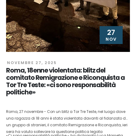
27
NOV
NOVEMBRE 27, 2025
Roma, 18enne violentata: blitz del
comitato Remigrazione e Riconquista a
Tor Tre Teste: «ci sono responsabilità
politiche»
Roma, 27 novembre - Con un blitz a Tor Tre Teste, nel luogo dove
una ragazza di 18 anni è stata violentata davanti al fidanzato da
un gruppo di stranieri, il comitato Remigrazione e Riconquista, ieri
sera ha voluto sollevare la questione politica legata
«Ci sono responsabilità politiche - ha dichiarato Luca Marsella,