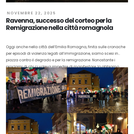
NOVEMBRE 22, 2025
Ravenna, successo del corteo per la
Remigrazione nella città romagnola
Oggi anche nella città dell’Emilia Romagna, finita sulle cronache
per episodi di violenza legati all’immigrazione, siamo scesi in
piazza contro il degrado e per la remigrazione. Nonostante i
proclami di chi ci voleva impedire di manifestare, lo abbiamo
fatto insieme agli italiani che non si arrendono. Non possono
esistere città ostaggio di immigrati e centri sociali. La Riconquista
è appena cominciata.