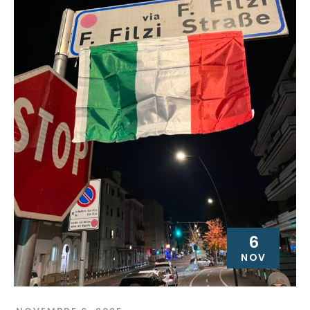
6
NOV