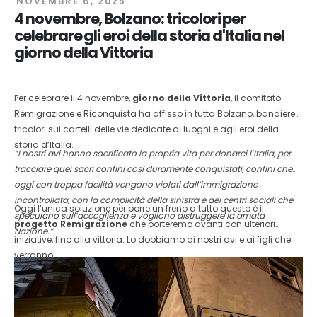
NOVEMBRE 6, 2025
4 novembre, Bolzano: tricolori per
celebrare gli eroi della storia d'Italia nel
giorno della Vittoria
Per celebrare il 4 novembre,
giorno della Vittoria
, il comitato
Remigrazione e Riconquista ha affisso in tutta Bolzano, bandiere
tricolori sui cartelli delle vie dedicate ai luoghi e agli eroi della
storia d’Italia.
“I nostri avi hanno sacrificato la propria vita per donarci l’Italia, per
tracciare quei sacri confini così duramente conquistati, confini che
oggi con troppa facilità vengono violati dall’immigrazione
incontrollata, con la complicità della sinistra e dei centri sociali che
Oggi l’unica soluzione per porre un freno a tutto questo è il
speculano sull’accoglienza e vogliono distruggere la amata
progetto Remigrazione
che porteremo avanti con ulteriori
Nazione.”
iniziative, fino alla vittoria. Lo dobbiamo ai nostri avi e ai figli che
verranno.