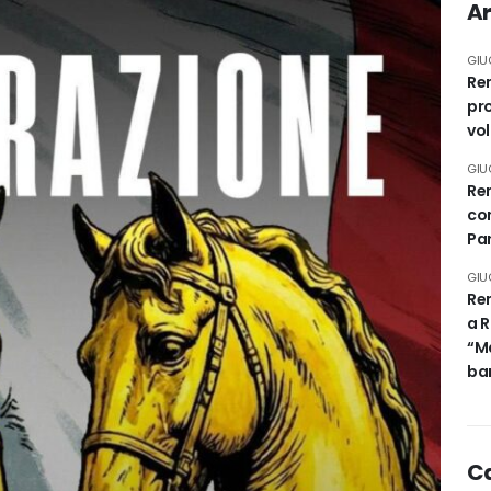
Ar
GIU
Rem
pro
vo
GIU
Rem
con
Pa
GIU
Rem
a R
“Ma
ban
C