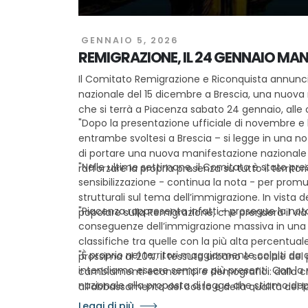
GENNAIO 5, 2026
REMIGRAZIONE, IL 24 GENNAIO MAN
Il Comitato Remigrazione e Riconquista annunci
nazionale del 15 dicembre a Brescia, una nuova 
che si terrà a Piacenza sabato 24 gennaio, alle o
"Dopo la presentazione ufficiale di novembre e 
entrambe svoltesi a Brescia – si legge in una 
di portare una nuova manifestazione nazionale nel
"Nelle ultime settimane, il Comitato è stato pres
rafforzare la propria presenza su tutto il territor
sensibilizzazione - continua la nota - per prom
strutturali sul tema dell’immigrazione. In vista d
"Piacenza rappresenta infatti - prosegue la not
popolare sulla Remigrazione, che prenderà il via 
conseguenze dell’immigrazione massiva in una cit
classifiche tra quelle con la più alta percentuale
"È proprio nei territori maggiormente colpiti d
prossima al 20%. Il tessuto urbano e sociale del 
intendiamo essere sempre più presenti. Con la
cambiamenti economici e demografici: dalla cre
nazionale alla proposta di legge che stiamo dep
all’abbassamento del costo e della qualità del l
governo di fronte a una scelta chiara sul futuro d
stranieri, fino alle difficoltà nelle scuole, dove i
Leggi di più