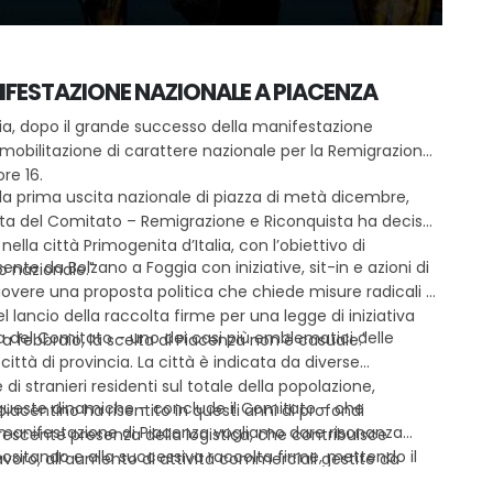
IFESTAZIONE NAZIONALE A PIACENZA
a, dopo il grande successo della manifestazione
mobilitazione di carattere nazionale per la Remigrazione,
re 16.
la prima uscita nazionale di piazza di metà dicembre,
nota del Comitato – Remigrazione e Riconquista ha deciso
la città Primogenita d’Italia, con l’obiettivo di
ente da Bolzano a Foggia con iniziative, sit-in e azioni di
io nazionale."
uovere una proposta politica che chiede misure radicali e
el lancio della raccolta firme per una legge di iniziativa
a del Comitato - uno dei casi più emblematici delle
a febbraio, la scelta di Piacenza non è casuale."
tà di provincia. La città è indicata da diverse
 di stranieri residenti sul totale della popolazione,
a queste dinamiche – conclude il Comitato – che
piacentino ha risentito in questi anni di profondi
 manifestazione di Piacenza vogliamo dare risonanza
scente presenza della logistica, che contribuisce
ositando e alla successiva raccolta firme, mettendo il
avoro, all’aumento di attività commerciali gestite da
ell’Italia: a favore o contro la Remigrazione. È l’ora di
n alcune classi la percentuale di alunni stranieri supera i