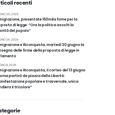
ticoli recenti
GNO 30, 2026
igrazione, presentate 150mila firme per la
posta di legge. “Ora la politica ascolti la
lontà del popolo”
GNO 26, 2026
igrazione e Riconquista, martedì 30 giugno la
segna delle firme della proposta di legge in
rlamento
GNO 8, 2026
igrazione e Riconquista, il corteo del 13 giugno
oma partirà da piazza della Libertà:
nifestazione popolare e trasversale, unica
diera il tricolore”
ategorie