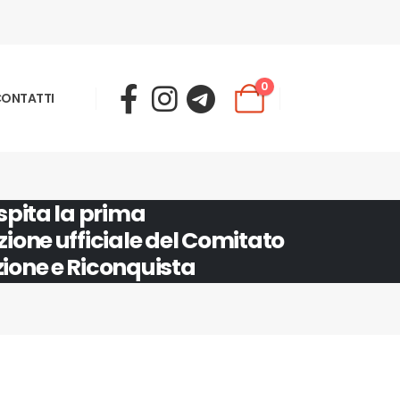
0
ONTATTI
spita la prima
ione ufficiale del Comitato
ione e Riconquista