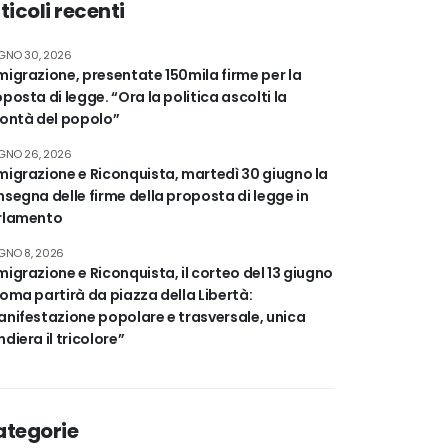
ticoli recenti
GNO 30, 2026
igrazione, presentate 150mila firme per la
posta di legge. “Ora la politica ascolti la
lontà del popolo”
GNO 26, 2026
igrazione e Riconquista, martedì 30 giugno la
segna delle firme della proposta di legge in
rlamento
GNO 8, 2026
igrazione e Riconquista, il corteo del 13 giugno
oma partirà da piazza della Libertà:
nifestazione popolare e trasversale, unica
diera il tricolore”
ategorie