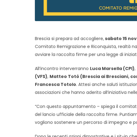
Brescia si prepara ad accogliere,
sabato 15 nov
Comitato Remigrazione e Riconquista, realtà nata
avviare la raccolta firme per una legge di inizia
All’incontro interverranno
Luca Marsella (CPI)
,
(VFS)
,
Matteo Totò (Brescia ai Bresciani, c
Francesca Totolo
. Attesi anche saluti istituzi
associazioni che hanno aderito all’iniziativa nel
“Con questo appuntamento – spiega il comitato – 
del lancio ufficiale della raccolta firme. Puntiam
vogliono sostenere un percorso di impegno e pa
Dopo le recenti azioni dimostrative e i sit-in 