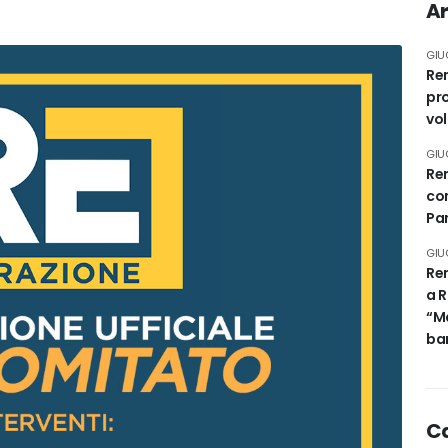
Ar
GIU
Rem
pro
vo
GIU
Rem
con
Pa
GIU
Rem
a R
“Ma
ban
C