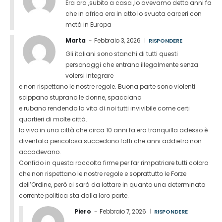
Era ora ,subito a casa ,lo avevamo detto anni fa
che in africa era in atto lo svuota carceri con
metà in Europa
Marta
Febbraio 3, 2026
RISPONDERE
Gli italiani sono stanchi di tutti questi
personaggi che entrano illegalmente senza
volersi integrare
e non rispettano le nostre regole. Buona parte sono violenti
scippano stuprano le donne, spacciano
e rubano rendendo la vita di noi tutti invivibile come certi
quartieri di molte città.
Io vivo in una città che circa 10 anni fa era tranquilla adesso è
diventata pericolosa succedono fatti che anni addietro non
accadevano.
Confido in questa raccolta firme per far rimpatriare tutti coloro
che non rispettano le nostre regole e soprattutto le Forze
dell’Ordine, però ci sarà da lottare in quanto una determinata
corrente politica sta dalla loro parte.
Piero
Febbraio 7, 2026
RISPONDERE