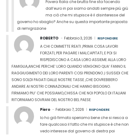
Povera Italia che brutta fine sta facendo
dall’euro in poi siamo andati sempre più giù
ma ciò che mi stupisce è il disinteresse del
governo ho sbaglio? Anche su questa importante proposta
di remigrazione
ROBERTO
Febbraio 3, 2026
RISPONDERE
A CHI COMMETTE REATI ,PRIMA COSA LAVORI
FORZATI, PER PAGARE I MALCAPITATI, E POI SI
RISPEDISCONO A CASA LORO ASSIEME ALLA LORO
FAMIGLIA,ANCHE PERCHE’ LORO QUANDO VENGONO QUA’ FANNO IL
RAGGIUGIMENTO DEI LORO PARENTI COSI PRENDONO ,I SUSSIDI CHE
SONO SOLDI PAGATI DALLE NOSTRE TASSE ,CHE DOVREBBERO
ANDARE AI NOSTRI CONNAZIONALI CHE HANNO BISOGNO.
FIRMIAMO PIU’ CHE POSSIAMO,CHISSA CHE NOI POPOLO DI ITALIANI
RITORNIAMO SOVRANI DEL NOSTRO BEL PAESE
Piero
Febbraio 7, 2026
RISPONDERE
Io ho già firmato speriamo bene che si riesca a
fare qualcosa il fatto che mi stupisce è che non
vedo interesse dal governo di destra poi