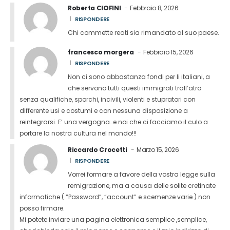
Roberta CIOFINI
Febbraio 8, 2026
RISPONDERE
Chi commette reati sia rimandato al suo paese.
francesco morgera
Febbraio 15, 2026
RISPONDERE
Non ci sono abbastanza fondi per li italiani, a
che servono tutti questi immigrati trall’atro
senza qualifiche, sporchi, incivili, violenti e stupratori con
differente usi e costumi e con nessuna disposizione a
reintegrarsi. E’ una vergogna…e noi che ci facciamo il culo a
portare la nostra cultura nel mondo!!!
Riccardo Crocetti
Marzo 15, 2026
RISPONDERE
Vorrei formare a favore della vostra legge sulla
remigrazione, ma a causa delle solite cretinate
informatiche ( “Password”, “account” e scemenze varie ) non
posso firmare.
Mi potete inviare una pagina elettronica semplice ,semplice,