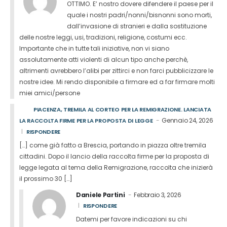
OTTIMO. E’ nostro dovere difendere il paese per il
quale i nostri padri/nonni/bisnonni sono morti,
dall’invasione di stranieri e dalla sostituzione
delle nostre leggi, usi, tradizioni, religione, costumi ecc.
Importante che in tutte tali iniziative, non vi siano
assolutamente atti violenti di alcun tipo anche perchè,
altrimenti avrebbero l’alibi per zittirci e non farci pubblicizzare le
nostre idee. Mi rendo disponibile a firmare ed a far firmare molti
miei amici/persone
PIACENZA, TREMILA AL CORTEO PER LA REMIGRAZIONE. LANCIATA
Gennaio 24, 2026
LA RACCOLTA FIRME PER LA PROPOSTA DI LEGGE
RISPONDERE
[…] come già fatto a Brescia, portando in piazza oltre tremila
cittadini. Dopo il lancio della raccolta firme per la proposta di
legge legata al tema della Remigrazione, raccolta che inizierà
il prossimo 30 […]
Daniele Partini
Febbraio 3, 2026
RISPONDERE
Datemi per favore indicazioni su chi